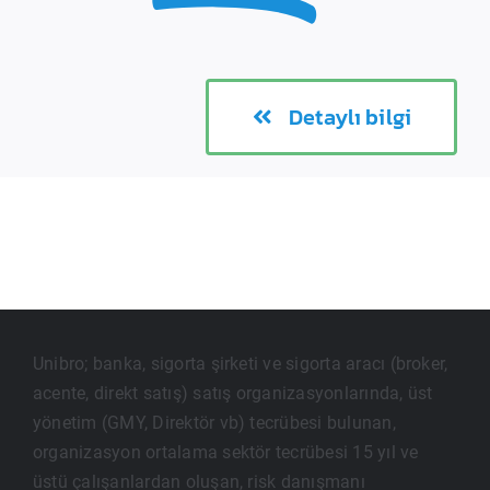
Detaylı bilgi
Unibro; banka, sigorta şirketi ve sigorta aracı (broker,
acente, direkt satış) satış organizasyonlarında, üst
yönetim (GMY, Direktör vb) tecrübesi bulunan,
organizasyon ortalama sektör tecrübesi 15 yıl ve
üstü çalışanlardan oluşan, risk danışmanı