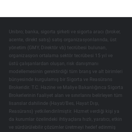
Unibro; banka, sigorta şirketi ve sigorta aracı (broker,
acente, direkt satış) satış organizasyonlarında, üst
yönetim (GMY, Direktör vb) tecrübesi bulunan,
organizasyon ortalama sektör tecrübesi 15 yıl ve
üstü çalışanlardan oluşan, risk danışmanı
modellemesinin gerektirdiği tüm branş ve alt birimleri
bünyesinde kurgulamış bir Sigorta ve Reasürans
Brokeridir. T.C. Hazine ve Maliye Bakanlığınca Sigorta
Brokerlerinin faaliyet alan ve sınırlarını belirleyen tüm
lisanslar dahilinde (Hayat/Bes, Hayat Dışı,
Reasürans) yetkilendirilmiştir. Hizmet verdiği kişi ya
da kurumlar özelindeki ihtiyaçlara hızlı, yaratıcı, etkin
ve sürdürülebilir çözümler üretmeyi hedef edinmiş