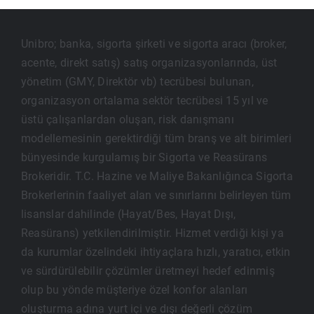
Unibro; banka, sigorta şirketi ve sigorta aracı (broker,
acente, direkt satış) satış organizasyonlarında, üst
yönetim (GMY, Direktör vb) tecrübesi bulunan,
organizasyon ortalama sektör tecrübesi 15 yıl ve
üstü çalışanlardan oluşan, risk danışmanı
modellemesinin gerektirdiği tüm branş ve alt birimleri
bünyesinde kurgulamış bir Sigorta ve Reasürans
Brokeridir. T.C. Hazine ve Maliye Bakanlığınca Sigorta
Brokerlerinin faaliyet alan ve sınırlarını belirleyen tüm
lisanslar dahilinde (Hayat/Bes, Hayat Dışı,
Reasürans) yetkilendirilmiştir. Hizmet verdiği kişi ya
da kurumlar özelindeki ihtiyaçlara hızlı, yaratıcı, etkin
ve sürdürülebilir çözümler üretmeyi hedef edinmiş
olup bu yönde müşteriye özel konfor alanları
oluşturma adına yurt içi ve dışı değerli çözüm