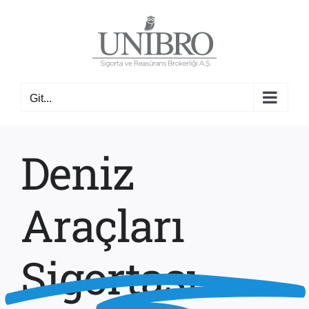
Skip
to
content
Git...
Deniz
Araçları
Sigortası